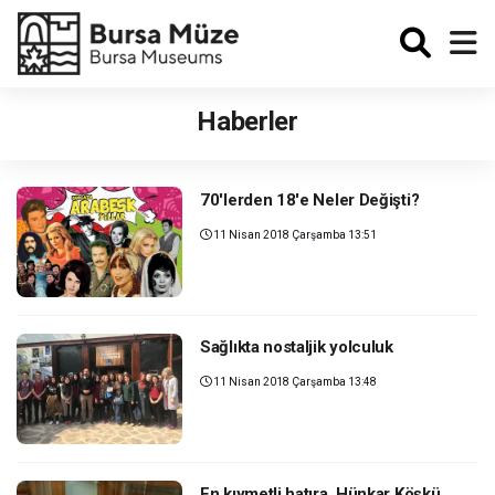
Enabled
Haberler
70'lerden 18'e Neler Değişti?
11 Nisan 2018 Çarşamba 13:51
Sağlıkta nostaljik yolculuk
11 Nisan 2018 Çarşamba 13:48
En kıymetli hatıra, Hünkar Köşkü