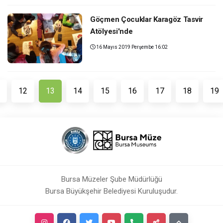
Göçmen Çocuklar Karagöz Tasvir
Atölyesi'nde
16 Mayıs 2019 Perşembe 16:02
(current)
12
13
14
15
16
17
18
19
Bursa Müzeler Şube Müdürlüğü
Bursa Büyükşehir Belediyesi Kuruluşudur.