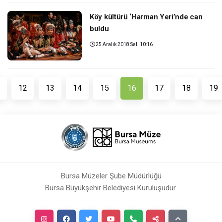
Köy kültürü ‘Harman Yeri’nde can
buldu
25 Aralık 2018 Salı 10:16
(current)
12
13
14
15
16
17
18
19
Bursa Müzeler Şube Müdürlüğü
Bursa Büyükşehir Belediyesi Kuruluşudur.