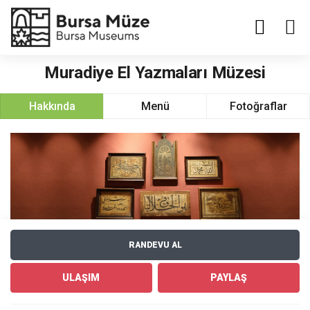
Enabled
Muradiye El Yazmaları Müzesi
Hakkında
Menü
Fotoğraflar
RANDEVU AL
ULAŞIM
PAYLAŞ