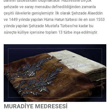
bâninin türbesinden oluşmaktadır. Hazîresine birçok
şehzade ve saray mensubu defnedildiğinden zamanla
çeşitli ilâvelerle genişlemiştir. İlk olarak Şehzade Alaeddin
ve 1449 yılında yapılan Hüma Hatun türbesi ile en son 1553
yılında yapılan Şehzade Mustafa Türbesi’ne kadar bu
süreçte külliye içerisine toplam 13 türbe inşa edilmiştir.
MURADİYE MEDRESESİ