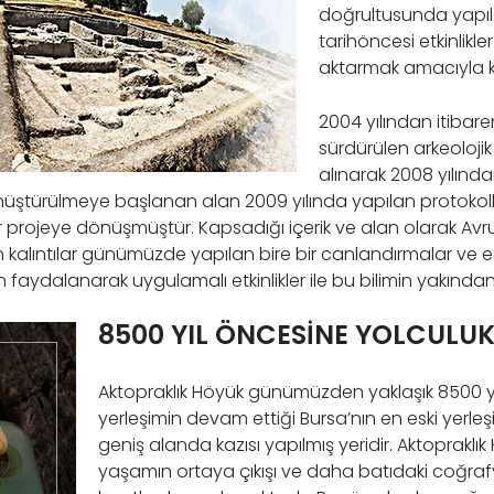
doğrultusunda yapıl
tarihöncesi etkinlikl
aktarmak amacıyla k
2004 yılından itibare
sürdürülen arkeolojik
alınarak 2008 yılında
ştürülmeye başlanan alan 2009 yılında yapılan protokolle
r projeye dönüşmüştür. Kapsadığı içerik ve alan olarak Avr
 kalıntılar günümüzde yapılan bire bir canlandırmalar ve e
n faydalanarak uygulamalı etkinlikler ile bu bilimin yakında
8500 YIL ÖNCESİNE YOLCULU
Aktopraklık Höyük günümüzden yaklaşık 8500 yıl 
yerleşimin devam ettiği Bursa’nın en eski yerle
geniş alanda kazısı yapılmış yeridir. Aktopraklık
yaşamın ortaya çıkışı ve daha batıdaki coğrafy