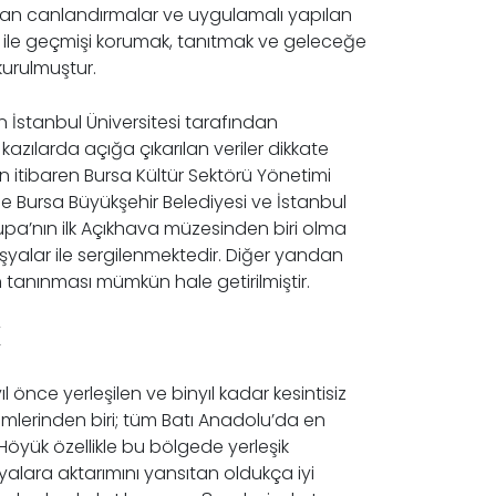
an canlandırmalar ve uygulamalı yapılan
er ile geçmişi korumak, tanıtmak ve geleceğe
urulmuştur.
n İstanbul Üniversitesi tarafından
 kazılarda açığa çıkarılan veriler dikkate
n itibaren Bursa Kültür Sektörü Yönetimi
 Bursa Büyükşehir Belediyesi ve İstanbul
upa’nın ilk Açıkhava müzesinden biri olma
şyalar ile sergilenmektedir. Diğer yandan
n tanınması mümkün hale getirilmiştir.
K
önce yerleşilen ve binyıl kadar kesintisiz
şimlerinden biri; tüm Batı Anadolu’da en
 Höyük özellikle bu bölgede yerleşik
alara aktarımını yansıtan oldukça iyi