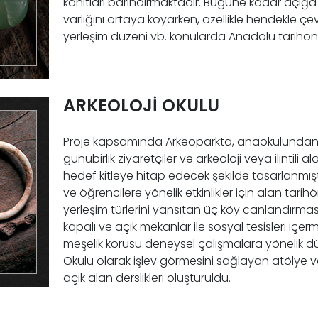
kanıtları barındırmaktadır. Bugüne kadar açığa çı
varlığını ortaya koyarken, özellikle hendekle çev
yerleşim düzeni vb. konularda Anadolu tarihönce
ARKEOLOJİ OKULU
Proje kapsamında Arkeoparkta, anaokulundan ü
günübirlik ziyaretçiler ve arkeoloji veya ilintil
hedef kitleye hitap edecek şekilde tasarlanmıştır
ve öğrencilere yönelik etkinlikler için alan ta
yerleşim türlerini yansıtan üç köy canlandırması,
kapalı ve açık mekanlar ile sosyal tesisleri içerm
meşelik korusu deneysel çalışmalara yönelik d
Okulu olarak işlev görmesini sağlayan atölye 
açık alan derslikleri oluşturuldu.