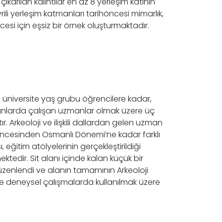
karılan kalıntılar en az 8 yerleşim katının
rili yerleşim katmanları tarihöncesi mimarlık,
si için eşsiz bir örnek oluşturmaktadır.
niversite yaş grubu öğrencilere kadar,
i alanlarda çalışan uzmanlar olmak üzere üç
. Arkeoloji ve ilişkili dallardan gelen uzman
rihöncesinden Osmanlı Dönemi’ne kadar farklı
 eğitim atölyelerinin gerçekleştirildiği
ektedir. Sit alanı içinde kalan küçük bir
üzenlendi ve alanın tamamının Arkeoloji
ve deneysel çalışmalarda kullanılmak üzere