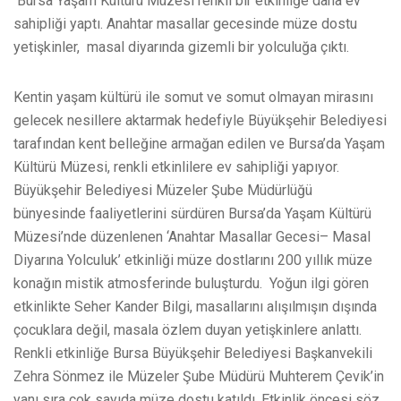
Bursa Yaşam Kültürü Müzesi renkli bir etkinliğe daha ev
sahipliği yaptı. Anahtar masallar gecesinde müze dostu
yetişkinler, masal diyarında gizemli bir yolculuğa çıktı.
Kentin yaşam kültürü ile somut ve somut olmayan mirasını
gelecek nesillere aktarmak hedefiyle Büyükşehir Belediyesi
tarafından kent belleğine armağan edilen ve Bursa’da Yaşam
Kültürü Müzesi, renkli etkinlilere ev sahipliği yapıyor.
Büyükşehir Belediyesi Müzeler Şube Müdürlüğü
bünyesinde faaliyetlerini sürdüren Bursa’da Yaşam Kültürü
Müzesi’nde düzenlenen ‘Anahtar Masallar Gecesi– Masal
Diyarına Yolculuk’ etkinliği müze dostlarını 200 yıllık müze
konağın mistik atmosferinde buluşturdu. Yoğun ilgi gören
etkinlikte Seher Kander Bilgi, masallarını alışılmışın dışında
çocuklara değil, masala özlem duyan yetişkinlere anlattı.
Renkli etkinliğe Bursa Büyükşehir Belediyesi Başkanvekili
Zehra Sönmez ile Müzeler Şube Müdürü Muhterem Çevik’in
yanı sıra çok sayıda müze dostu katıldı. Etkinlik öncesi söz