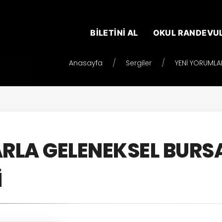
BİLETİNİ AL
OKUL RANDEVU
Anasayfa
Sergiler
YENİ YORUMLA
RLA GELENEKSEL BURS
İ