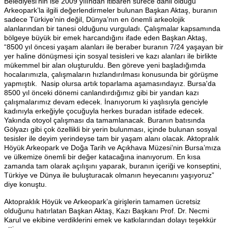
Belediyesi’nin ise 2009 yılından itibaren sürece dahil olduğu
Arkeopark’la ilgili değerlendirmeler bulunan Başkan Aktaş, buranın
sadece Türkiye’nin değil, Dünya’nın en önemli arkeolojik
alanlarından bir tanesi olduğunu vurguladı. Çalışmalar kapsamında
bölgeye büyük bir emek harcandığını ifade eden Başkan Aktaş,
“8500 yıl öncesi yaşam alanları ile beraber buranın 7/24 yaşayan bir
yer haline dönüşmesi için sosyal tesisleri ve kazı alanları ile birlikte
mükemmel bir alan oluşturuldu. Ben göreve yeni başladığımda
hocalarımızla, çalışmaların hızlandırılması konusunda bir görüşme
yapmıştık. Nasip olursa artık toparlama aşamasındayız. Bursa'da
8500 yıl önceki dönemi canlandırdığımız gibi bir yandan kazı
çalışmalarımız devam edecek. İnanıyorum ki yaşlısıyla genciyle
kadınıyla erkeğiyle çocuğuyla herkes buradan istifade edecek.
Yakında otoyol çalışması da tamamlanacak. Buranın batısında
Gölyazı gibi çok özellikli bir yerin bulunması, içinde bulunan sosyal
tesisler ile deyim yerindeyse tam bir yaşam alanı olacak. Aktopralık
Höyük Arkeopark ve Doğa Tarih ve Açıkhava Müzesi’nin Bursa’mıza
ve ülkemize önemli bir değer katacağına inanıyorum. En kısa
zamanda tam olarak açılışını yaparak, buranın içeriği ve konseptini,
Türkiye ve Dünya ile buluşturacak olmanın heyecanını yaşıyoruz”
diye konuştu.
Aktopraklık Höyük ve Arkeopark’a girişlerin tamamen ücretsiz
olduğunu hatırlatan Başkan Aktaş, Kazı Başkanı Prof. Dr. Necmi
Karul ve ekibine verdiklerini emek ve katkılarından dolayı teşekkür