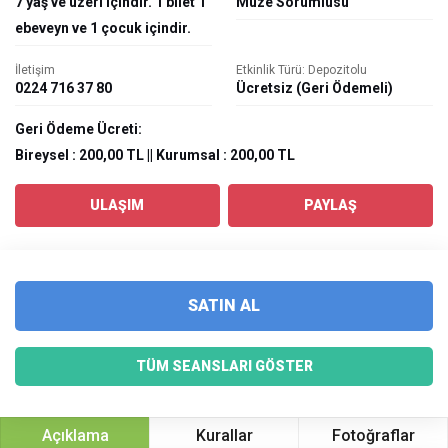
7 yaş ve üzeri içindir. 1 bilet 1
Müze Sorumlusu
ebeveyn ve 1 çocuk içindir.
İletişim
Etkinlik Türü: Depozitolu
0224 716 37 80
Ücretsiz (Geri Ödemeli)
Geri Ödeme Ücreti:
Bireysel : 200,00 TL || Kurumsal : 200,00 TL
ULAŞIM
PAYLAŞ
SATIN AL
TÜM SEANSLARI GÖSTER
Açıklama
Kurallar
Fotoğraflar