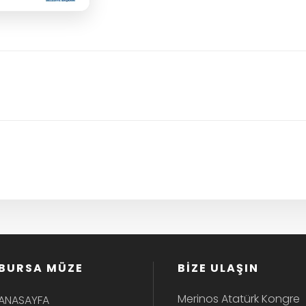
BURSA MÜZE
BİZE ULAŞIN
Merinos Atatürk Kongre
ANASAYFA