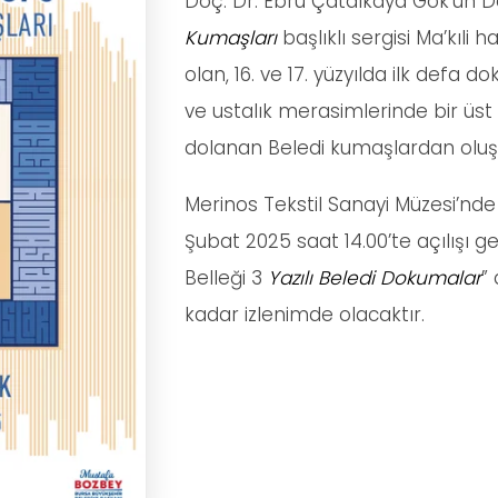
Doç. Dr. Ebru Çatalkaya Gök’ün D
Kumaşları
başlıklı sergisi Ma’kıli
olan, 16. ve 17. yüzyılda ilk defa d
ve ustalık merasimlerinde bir üs
dolanan Beledi kumaşlardan oluş
Merinos Tekstil Sanayi Müzesi’nde 
Şubat 2025 saat 14.00’te açılışı 
Belleği 3
Yazılı Beledi Dokumalar
”
kadar izlenimde olacaktır.