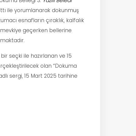
okuma Belleği 3:
Yazılı Beledi
 hattı ile yorumlanarak dokunmuş
okumacı esnafların çıraklık, kalfalık
t mevkiye geçerken bellerine
maktadır.
bir seçki ile hazırlanan ve 15
gerçekleştirilecek olan “Dokuma
 adlı sergi, 15 Mart 2025 tarihine