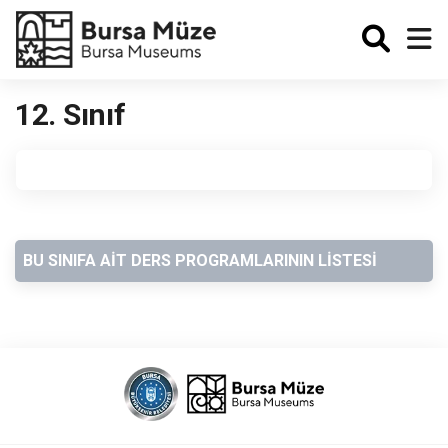
Enabled
12. Sınıf
BU SINIFA AİT DERS PROGRAMLARININ LİSTESİ