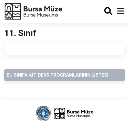
Enabled
11. Sınıf
BU SINIFA AİT DERS PROGRAMLARININ LİSTESİ