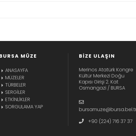
BURSA MÜZE
BİZE ULAŞIN
Merinos Atatürk Kongre
ANASAYFA
Kültür Merkezi Doğu
MÜZELER
Kapısı Girişi 2. Kat
TÜRBELER
Osmangazi / BURSA
SERGİLER
ETKİNLİKLER
SORGULAMA YAP
bursamuze@bursa.bel.t
+90 (224) 716 37 37