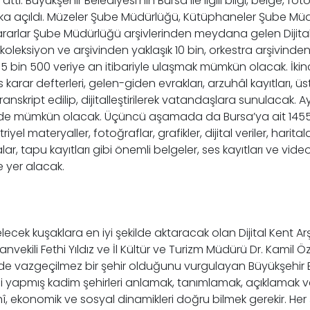
. Büyükşehir Belediyesi’nin Bursa ile ilgili bilgi, belge, f
halka açıldı. Müzeler Şube Müdürlüğü, Kütüphaneler Şube Mü
Kararlar Şube Müdürlüğü arşivlerinden meydana gelen Dijital
in koleksiyon ve arşivinden yaklaşık 10 bin, orkestra arşivin
k 5 bin 500 veriye an itibariyle ulaşmak mümkün olacak. İk
clis karar defterleri, gelen-giden evrakları, arzuhâl kayıtlar
anskript edilip, dijitalleştirilerek vatandaşlara sunulaca
de mümkün olacak. Üçüncü aşamada da Bursa’ya ait 1455-1923 
iyel materyaller, fotoğraflar, grafikler, dijital veriler, harita
lar, tapu kayıtları gibi önemli belgeler, ses kayıtları ve vid
e yer alacak.
lecek kuşaklara en iyi şekilde aktaracak olan Dijital Kent Arş
ekili Fethi Yıldız ve İl Kültür ve Turizm Müdürü Dr. Kamil Özer
 de vazgeçilmez bir şehir olduğunu vurgulayan Büyükşehir Bel
ği yapmış kadim şehirleri anlamak, tanımlamak, açıklamak v
hî, ekonomik ve sosyal dinamikleri doğru bilmek gerekir. Her