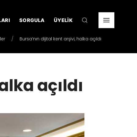
LARI
SORGULA
ÜYELİK
ler
Bursa’nın dijital kent arşivi, halka açıldı
halka açıldı