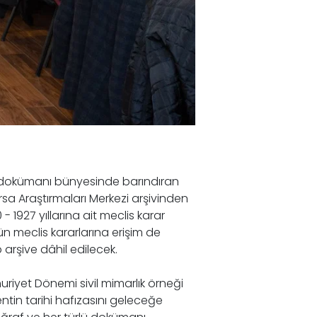
rlü dokümanı bünyesinde barındıran
ursa Araştırmaları Merkezi arşivinden
- 1927 yıllarına ait meclis karar
n meclis kararlarına erişim de
 arşive dâhil edilecek.
huriyet Dönemi sivil mimarlık örneği
ntin tarihi hafızasını geleceğe