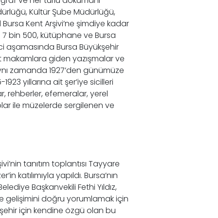
otoğraf ve her türlü dokümanı
dürlüğü, Kültür Şube Müdürlüğü,
 Bursa Kent Arşivi’ne şimdiye kadar
den 7 bin 500, kütüphane ve Bursa
inci aşamasında Bursa Büyükşehir
ı, üst makamlara giden yazışmalar ve
k. Aynı zamanda 1927’den günümüze
yıllarına ait şer’iye sicilleri
lar, rehberler, efemeralar, yerel
eolar ile müzelerde sergilenen ve
ivi’nin tanıtım toplantısı Tayyare
’in katılımıyla yapıldı. Bursa’nın
ediye Başkanvekili Fethi Yıldız,
e gelişimini doğru yorumlamak için
 şehir için kendine özgü olan bu