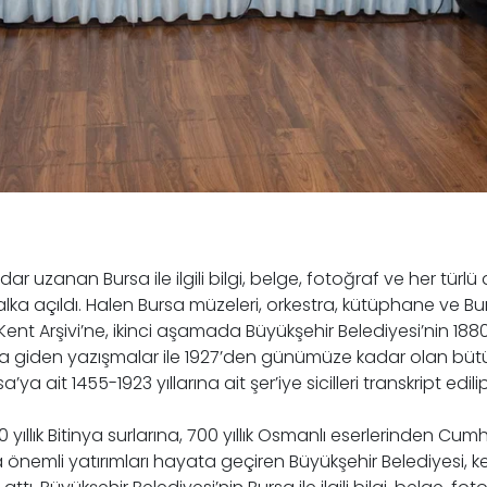
ar uzanan Bursa ile ilgili bilgi, belge, fotoğraf ve her tü
 halka açıldı. Halen Bursa müzeleri, orkestra, kütüphane ve B
l Kent Arşivi’ne, ikinci aşamada Büyükşehir Belediyesi’nin 1880 
ara giden yazışmalar ile 1927’den günümüze kadar olan bütü
t 1455-1923 yıllarına ait şer’iye sicilleri transkript edilip
yıllık Bitinya surlarına, 700 yıllık Osmanlı eserlerinden Cum
nemli yatırımları hayata geçiren Büyükşehir Belediyesi, ke