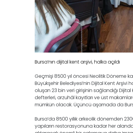
Bursa’nın dijital kent arşivi, halka açıldı
Geçmişi 8500 yıl öncesi Neolitik Döneme kad
Büyükşehir Belediyesi’nin Dijital Kent Arşivi
oluşan 23 bin veri girişinin sağlandığı Dijita
defterleri, arzuhâl kayıtları ve üst makaml
mümkün olacak. Üçüncü aşamada da Bursa’ya ai
Bursa’da 8500 yıllık arkeolik dönemden 2300 
yapıların restorasyonuna kadar her alanda ö