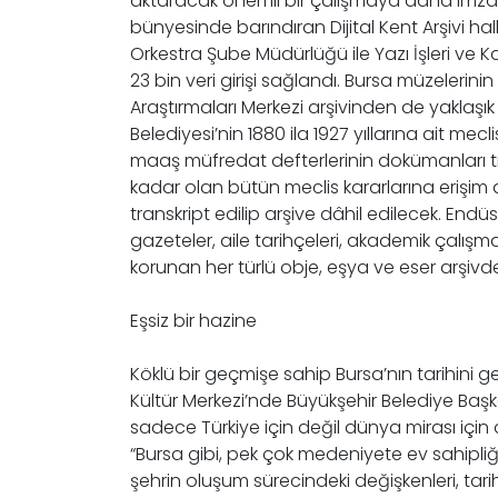
aktaracak önemli bir çalışmaya daha imza attı
bünyesinde barındıran Dijital Kent Arşivi 
Orkestra Şube Müdürlüğü ile Yazı İşleri ve 
23 bin veri girişi sağlandı. Bursa müzelerin
Araştırmaları Merkezi arşivinden de yaklaşı
Belediyesi’nin 1880 ila 1927 yıllarına ait me
maaş müfredat defterlerinin dokümanları tr
kadar olan bütün meclis kararlarına erişim 
transkript edilip arşive dâhil edilecek. Endüstr
gazeteler, aile tarihçeleri, akademik çalışma
korunan her türlü obje, eşya ve eser arşivd
Eşsiz bir hazine
Köklü bir geçmişe sahip Bursa’nın tarihini ge
Kültür Merkezi’nde Büyükşehir Belediye Başkanv
sadece Türkiye için değil dünya mirası için
“Bursa gibi, pek çok medeniyete ev sahipli
şehrin oluşum sürecindeki değişkenleri, tari