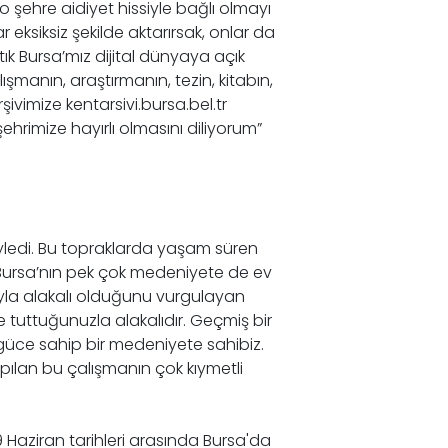
 şehre aidiyet hissiyle bağlı olmayı
eksiksiz şekilde aktarırsak, onlar da
tık Bursa’mız dijital dünyaya açık
ışmanın, araştırmanın, tezin, kitabın,
ivimize kentarsivi.bursa.bel.tr
ehrimize hayırlı olmasını diliyorum”
öyledi. Bu topraklarda yaşam süren
 Bursa’nın pek çok medeniyete de ev
uyla alakalı olduğunu vurgulayan
 tuttuğunuzla alakalıdır. Geçmiş bir
u güce sahip bir medeniyete sahibiz.
pılan bu çalışmanın çok kıymetli
-9 Haziran tarihleri arasında Bursa'da