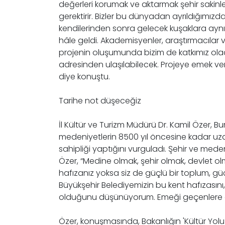
değerleri korumak ve aktarmak şehir sakinle
gerektirir. Bizler bu dünyadan ayrıldığımızd
kendilerinden sonra gelecek kuşaklara aynı öz
hâle geldi. Akademisyenler, araştırmacılar ve
projenin oluşumunda bizim de katkımız olacak
adresinden ulaşılabilecek. Projeye emek veren
diye konuştu.
Tarihe not düşeceğiz
İl Kültür ve Turizm Müdürü Dr. Kamil Özer, 
medeniyetlerin 8500 yıl öncesine kadar uza
sahipliği yaptığını vurguladı. Şehir ve me
Özer, “Medine olmak, şehir olmak, devlet o
hafızanız yoksa siz de güçlü bir toplum, güçl
Büyükşehir Belediyemizin bu kent hafızasını
olduğunu düşünüyorum. Emeği geçenlere ay
Özer, konuşmasında, Bakanlığın 'Kültür Yolu F