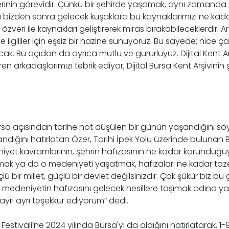
rinin görevidir. Çünkü bir şehirde yaşamak, aynı zamanda o
a bizden sonra gelecek kuşaklara bu kaynaklarımızı ne kadar 
veri ile kaynakları geliştirerek miras bırakabileceklerdir. Ar
 ilgililer için eşsiz bir hazine sunuyoruz. Bu sayede; nice çal
. Bu açıdan da ayrıca mutlu ve gururluyuz. Dijital Kent Arş
 arkadaşlarımızı tebrik ediyor, Dijital Bursa Kent Arşivinin ş
Bursa açısından tarihe not düşülen bir günün yaşandığını s
ndığını hatırlatan Özer, Tarihi İpek Yolu üzerinde bulunan
deniyet kavramlarının, şehrin hafızasının ne kadar korunduğ
lmak ya da o medeniyeti yaşatmak, hafızaları ne kadar taze
ü bir millet, güçlü bir devlet değilsinizdir. Çok şükür biz b
, medeniyetin hafızasını gelecek nesillere taşımak adına ya
rı ayrı teşekkür ediyorum” dedi.
estivali’ne 2024 yılında Bursa'yı da aldığını hatırlatarak, 1