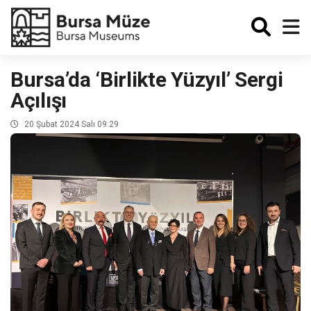
Enabled
Bursa’da ‘Birlikte Yüzyıl’ Sergi
Açılışı
20 Şubat 2024 Salı 09:29