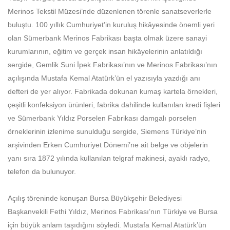
Merinos Tekstil Müzesi’nde düzenlenen törenle sanatseverlerle
buluştu. 100 yıllık Cumhuriyet’in kuruluş hikâyesinde önemli yeri
olan Sümerbank Merinos Fabrikası başta olmak üzere sanayi
kurumlarının, eğitim ve gerçek insan hikâyelerinin anlatıldığı
sergide, Gemlik Suni İpek Fabrikası’nın ve Merinos Fabrikası’nın
açılışında Mustafa Kemal Atatürk’ün el yazısıyla yazdığı anı
defteri de yer alıyor. Fabrikada dokunan kumaş kartela örnekleri,
çeşitli konfeksiyon ürünleri, fabrika dahilinde kullanılan kredi fişleri
ve Sümerbank Yıldız Porselen Fabrikası damgalı porselen
örneklerinin izlenime sunulduğu sergide, Siemens Türkiye’nin
arşivinden Erken Cumhuriyet Dönemi’ne ait belge ve objelerin
yanı sıra 1872 yılında kullanılan telgraf makinesi, ayaklı radyo,
telefon da bulunuyor.
Açılış töreninde konuşan Bursa Büyükşehir Belediyesi
Başkanvekili Fethi Yıldız, Merinos Fabrikası’nın Türkiye ve Bursa
için büyük anlam taşıdığını söyledi. Mustafa Kemal Atatürk’ün