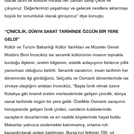
olarak tarihi ve kültürel mirasa her zaman sahip çıktık ve
çıkıyoruz. Değerlerimizi yaşatmayı ve gelecek nesillere aktarmayı
büyük bir sorumluluk olarak görüyoruz” diye konuştu.
“ÇİNİCİLİK, DÜNYA SANAT TARİHİNDE ÖZGÜN BİR YERE
GELDİ”
Kültür ve Turizm Bakanlığı Kültür Varlıkları ve Müzeler Genel
Müdürü Birol İnceciköz ise seramik kültürünün insanın toprakla
kurduğu ilişkinin, üretim bilgisinin, estetik anlayışının binlerce yıllık
yansıması olduğunu belirtti. Seramik sanatının, insan tarihinin her
döneminde ilgi gördüğünü, Selçuklu ve Osmanlı dönemlerinde ise
zirveye ulaştığını anlatan İnceciköz, “Başta İznik olmak üzere
Kütahya gibi önemli üretim merkezlerinde gelişen çinicilik, dünya
sanat tarihinde özgün bir yere geldi. Özellikle Osmanlı sarayının
himayesinde gelişen İznik çinileri, camilerin kubbelerinde,
sarayların duvarlarında ve en nadide köşelerinde hayat buldu.
Mekanlar yalnızca süslemekte kalınmamış, ortama ruh
kazandırılarak anlam katılmıştır. Bursa’nın fethinin 700. yıl