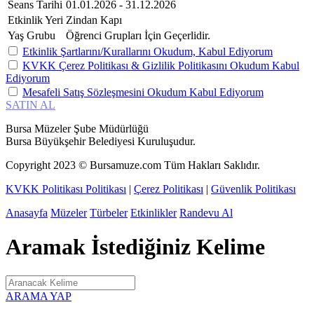
Seans Tarihi
01.01.2026 - 31.12.2026
Etkinlik Yeri
Zindan Kapı
Yaş Grubu
Öğrenci Grupları İçin Geçerlidir.
Etkinlik Şartlarını/Kurallarını Okudum, Kabul Ediyorum
KVKK Çerez Politikası & Gizlilik Politikasını Okudum Kabul
Ediyorum
Mesafeli Satış Sözleşmesini Okudum Kabul Ediyorum
SATIN AL
Bursa Müzeler Şube Müdürlüğü
Bursa Büyükşehir Belediyesi Kuruluşudur.
Copyright
2023
© Bursamuze.com Tüm Hakları Saklıdır.
KVKK Politikası Politikası
|
Çerez Politikası
|
Güvenlik Politikası
Anasayfa
Müzeler
Türbeler
Etkinlikler
Randevu Al
Aramak İstediğiniz Kelime
ARAMA YAP